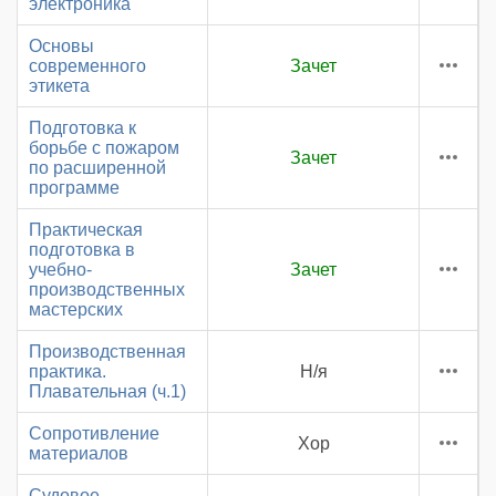
электроника
Основы
современного
Зачет
этикета
Подготовка к
борьбе с пожаром
Зачет
по расширенной
программе
Практическая
подготовка в
учебно-
Зачет
производственных
мастерских
Производственная
практика.
Н/я
Плавательная (ч.1)
Сопротивление
Хор
материалов
Судовое