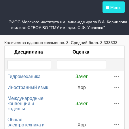
Меню
ЭИОС Морского института им. вице-адмирала В.А. Корнилова
Зачетная книжка -
2302017ФСЗФК
- филиал ФГБОУ ВО "ГМУ им. адм. Ф.Ф. Ушакова"
Количество сданных экзаменов: 3. Средний балл: 3,333333
Дисциплина
Оценка
Гидромеханика
Зачет
Иностранный язык
Хор
Международные
конвенции и
Зачет
кодексы
Общая
электротехника и
Хор