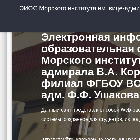
ЭИОС Морского института им. вице-адми
Электронная инф
образовательная 
Морского институт
адмирала В.А. Кор
филиал ФГБОУ ВО
адм. Ф.Ф. Ушакова
Данный сайт представляет собой Web-р
системы, созданное для студентов, их ро
Здравствуйте, уважаемые гости! Мы рады