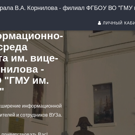
рала В.А. Корнилова - филиал ФГБОУ ВО "ГМУ и
ЛИЧНЫЙ КАБ
ормационно-
среда
а им. вице-
нилова -
 "ГМУ им.
"
асширение информационной
дителей и сотрудников ВУЗа.
 приветствовать Вас!