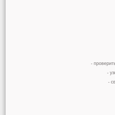
Сотрудник
- найти информа
- проверит
- стат
- у
- спис
- 