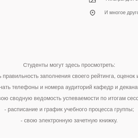
И многое друг
и и преподаватели университета могут получить и
Студенты могут здесь просмотреть:
цию о студенте, группе, специальности, факультете 
ь правильность заполнения своего рейтинга, оценок 
истику по заполнению электронных рейтинговых ведо
знать телефоны и номера аудиторий кафедр и декана
ки незаполненных и незакрытых ведомостей своей к
свою сводную ведомость успеваемости по итогам сесс
- расписание и график учебного процесса группы;
- по контингенту студентов университета.
- свою электронную зачетную книжку.
СОТРУДНИК И ПРЕПОДАВАТЕЛЬ