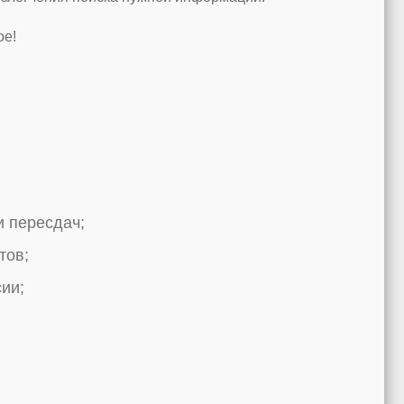
ое!
нформацию:
и многое другое;
и пересдач;
мостей;
тов;
афедры;
ии;