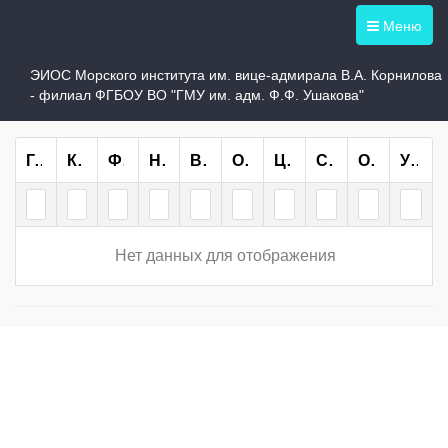
Меню
Группы института
ЭИОС Морского института им. вице-адмирала В.А. Корнилова
- филиал ФГБОУ ВО "ГМУ им. адм. Ф.Ф. Ушакова"
Группа
Курс
Форма Обучения
Направление/специальность
Всего
ОО
ЦН
СН
ОП
Учебный План
Нет данных для отображения