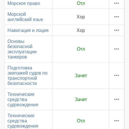
Морское право
Отл
Морской
Хор
английский язык
Навигация и лоция
Хор
Основы
безопасной
Отл
эксплуатации
танкеров
Подготовка
экипажей судов по
Зачет
транспортной
безопасности
Технические
средства
Зачет
судовождения
Технические
средства
Отл
судовождения