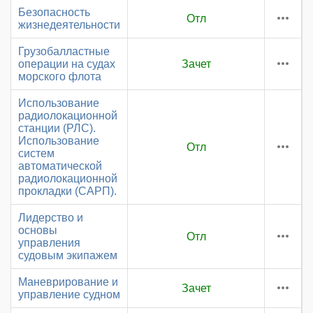
Безопасность
Отл
жизнедеятельности
Грузобалластные
операции на судах
Зачет
морского флота
Использование
радиолокационной
станции (РЛС).
Использование
Отл
систем
автоматической
радиолокационной
прокладки (САРП).
Лидерство и
основы
Отл
управления
судовым экипажем
Маневрирование и
Зачет
управление судном