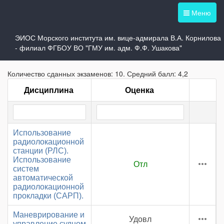
Меню
ЭИОС Морского института им. вице-адмирала В.А. Корнилова
Зачетная книжка -
- филиал ФГБОУ ВО "ГМУ им. адм. Ф.Ф. Ушакова"
Количество сданных экзаменов: 10. Средний балл: 4,2
Дисциплина
Оценка
Использование
радиолокационной
станции (РЛС).
Использование
Отл
систем
автоматической
радиолокационной
прокладки (САРП).
Маневрирование и
Удовл
управление судном