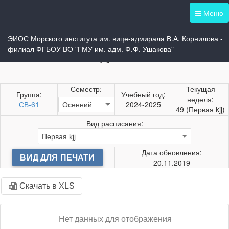
Меню
Назад
Печать
ЭИОС Морского института им. вице-адмирала В.А. Корнилова -
Учебное расписание
филиал ФГБОУ ВО "ГМУ им. адм. Ф.Ф. Ушакова"
группы
Семестр:
Текущая
Группа:
Учебный год:
неделя:
СВ-61
2024-2025
49 (Первая kjj)
Вид расписания:
Дата обновления:
ВИД ДЛЯ ПЕЧАТИ
20.11.2019
Скачать в XLS
Нет данных для отображения