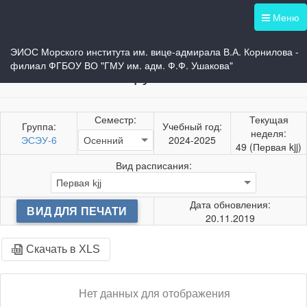
Меню
Назад
Печать
ЭИОС Морского института им. вице-адмирала В.А. Корнилова -
Учебное расписание
филиал ФГБОУ ВО "ГМУ им. адм. Ф.Ф. Ушакова"
группы
Семестр:
Текущая
Группа:
Учебный год:
неделя:
ЭСЭУ-6
2024-2025
49 (Первая kjj)
Вид расписания:
Дата обновления:
ВИД ДЛЯ ПЕЧАТИ
20.11.2019
Скачать в XLS
Нет данных для отображения