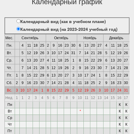
Календарный график
Календарный вид (как в учебном плане)
Календарный вид (на 2023-2024 учебный год)
Мес.
Сентябрь
Октябрь
Ноябрь
Декабрь
Пн.
4
11
18
25
2
9
16
23
30
6
13
20
27
4
11
18
25
1
Вт.
5
12
19
26
3
10
17
24
31
7
14
21
28
5
12
19
26
2
Ср.
6
13
20
27
4
11
18
25
1
8
15
22
29
6
13
20
27
3
Чт.
7
14
21
28
5
12
19
26
2
9
16
23
30
7
14
21
28
4
Пт.
1
8
15
22
29
6
13
20
27
3
10
17
24
1
8
15
22
29
5
Сб.
2
9
16
23
30
7
14
21
28
4
11
18
25
2
9
16
23
30
6
Вс.
3
10
17
24
1
8
15
22
29
5
12
19
26
3
10
17
24
31
7
Нед.
1
1
2
3
4
5
6
7
8
9
10
11
12
13
14
15
16
17
1
Пн
К
К
*
Вт
*
К
К
*
Ср
К
К
*
Чт
К
К
*
Пт
К
К
*