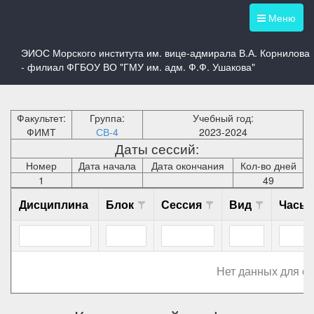
Меню
Выбрать другую группу
ЭИОС Морского института им. вице-адмирала В.А. Корнилова
- филиал ФГБОУ ВО "ГМУ им. адм. Ф.Ф. Ушакова"
График учебного процесса 4 курса
Факультет:
Группа:
Учебный год:
ФИМТ
СВ-4
2023-2024
Даты сессий:
Номер
Дата начала
Дата окончания
Кол-во дней
1
49
Дисциплина
Блок
Сессия
Вид
Часы
Нет данных для о