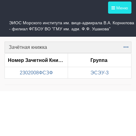
Меню
Студент 2302008ФСЗФ
ЭИОС Морского института им. вице-адмирала В.А. Корнилова
- филиал ФГБОУ ВО "ГМУ им. адм. Ф.Ф. Ушакова"
Зачётная книжка
Item
Номер Зачетной Книжки
Группа
2302008ФСЗФ
ЭСЭУ-3